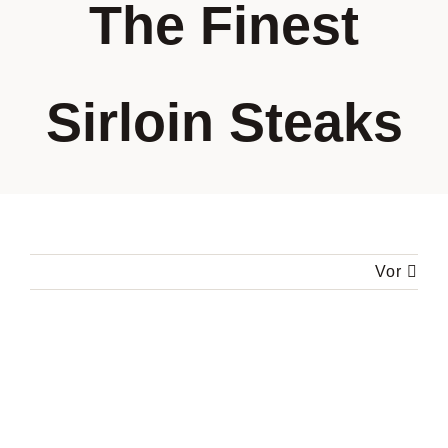
The Finest
UNSERE MISSION
UNSERE LEISTUNGEN
Sirloin Steaks
UNSER TEAM
KARRIERE
Vor
Zeige
grösseres
Bild