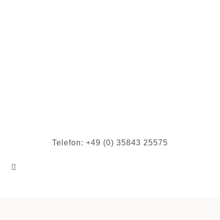
Zum
Inhalt
springen
Telefon: +49 (0) 35843 25575
Toggle
Navigation
HOME