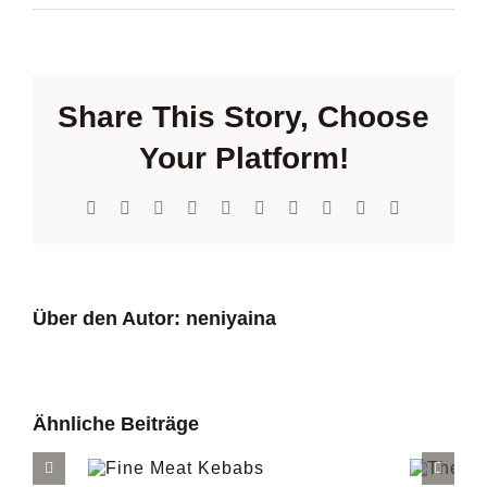
Share This Story, Choose
Your Platform!
Facebook
X
Reddit
LinkedIn
WhatsApp
Tumblr
Pinterest
Vk
Xing
E-
Mail
Über den Autor:
neniyaina
Ähnliche Beiträge